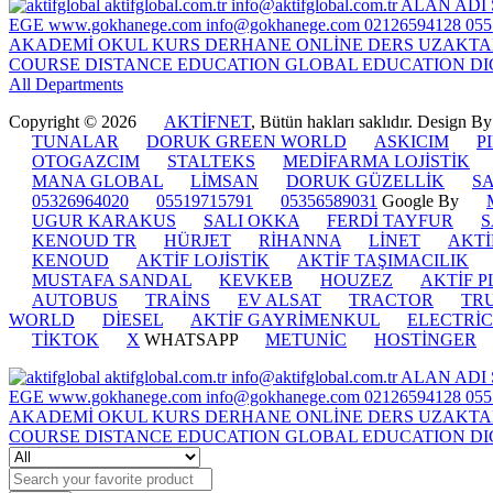
All Departments
Copyright © 2026
AKTİFNET
, Bütün hakları saklıdır. Design B
TUNALAR
DORUK GREEN WORLD
ASKICIM
P
OTOGAZCIM
STALTEKS
MEDİFARMA LOJİSTİK
MANA GLOBAL
LİMSAN
DORUK GÜZELLİK
S
05326964020
05519715791
05356589031
Google By
UGUR KARAKUS
SALI OKKA
FERDİ TAYFUR
S
KENOUD TR
HÜRJET
RİHANNA
LİNET
AKTİ
KENOUD
AKTİF LOJİSTİK
AKTİF TAŞIMACILIK
MUSTAFA SANDAL
KEVKEB
HOUZEZ
AKTİF 
AUTOBUS
TRAİNS
EV ALSAT
TRACTOR
TR
WORLD
DİESEL
AKTİF GAYRİMENKUL
ELECTRİ
TİKTOK
X
WHATSAPP
METUNİC
HOSTİNGER