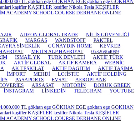
AZIR
ADEON GLOBAL TRADE
NİL İŞ GÜVENLİĞİ
GRAFİK
MARGAS
WANDSTOFF
PAKTEL
KAYRA SİNEKLİK
GÜNAYDIN HOME
KEVKEB
HAFRİYAT
METİN ALP HAFRİYAT
05326964099
RIM
İSMAİL YK
TURK DEVLETİ
AKTİF TÜRK
UK
AKTİF GLOBAL
AKTİF KAMERA
WEBNİC
İA
AK TEŞKİLAT
AKTİF DAĞITIM
AKTİF TAŞIMA
İMPORT
MEHDİ
LOJİSTİC
AKTİF HOLDİNG
İPS
PASAPORTS
EVSAT
AEROPLANE
COVERİES
ARSASAT
MOTORİN
DORUK GREEN
İNSTAGRAM
LİNKEDİN
TELEGRAM
YOUTUBE