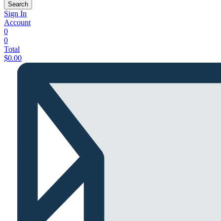
Search
Sign In
Account
0
0
Total
$
0.00