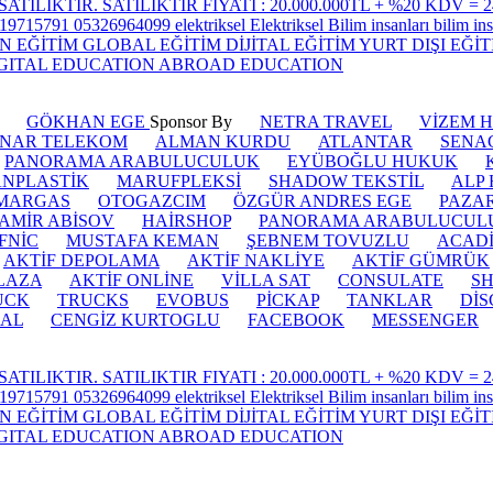
y
GÖKHAN EGE
Sponsor By
NETRA TRAVEL
VİZEM H
INAR TELEKOM
ALMAN KURDU
ATLANTAR
SENA
PANORAMA ARABULUCULUK
EYÜBOĞLU HUKUK
ANPLASTİK
MARUFPLEKSİ
SHADOW TEKSTİL
ALP 
MARGAS
OTOGAZCIM
ÖZGÜR ANDRES EGE
PAZA
AMİR ABİSOV
HAİRSHOP
PANORAMA ARABULUCUL
FNİC
MUSTAFA KEMAN
ŞEBNEM TOVUZLU
ACAD
AKTİF DEPOLAMA
AKTİF NAKLİYE
AKTİF GÜMRÜK
PLAZA
AKTİF ONLİNE
VİLLA SAT
CONSULATE
SH
UCK
TRUCKS
EVOBUS
PİCKAP
TANKLAR
DİS
CAL
CENGİZ KURTOGLU
FACEBOOK
MESSENGER